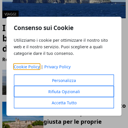
VIAGGI
I migliori consigli per una
Consenso sui Cookie
bella vacanza all’isola
Utilizziamo i cookie per ottimizzare il nostro sito
d’Ischia
web e il nostro servizio. Puoi scegliere a quali
categorie dare il tuo consenso.
Redazione
- maggio 09, 2022
Cookie Policy
|
Privacy Policy
Vacanze in Puglia, ecco le
Personalizza
migliori offerte
dicembre 23, 2021
Rifiuta Opzionali
Accetta Tutto
Case vacanze e ville in affitto
nelle Marche, la scelta
giusta per le proprie