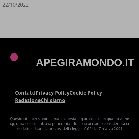
22/10/2022
Contatti
Privacy Policy
Cookie Policy
Redazione
Chi siamo
Questo sito non rappresenta una testata giornalistica in quanto viene
aggiornato senza alcuna periodicità. Non può pertanto considerarsi un
prodotto editoriale ai sensi della legge n° 62 del 7 marzo 2001.